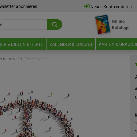
wsletter abonnieren
Neues Konto erstellen
Online
Suche...
Kataloge
E-Mail
ER & BIBELN & HEFTE
KALENDER & LOSUNG
KARTEN & URKUND
Passwort
er-Karte Nr. 91: Friedensgebet
A
Neues Konto erstellen
L
Passwort vergessen?
K
1
1