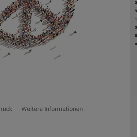
3
9
1
3
5
a
druck
Weitere Informationen