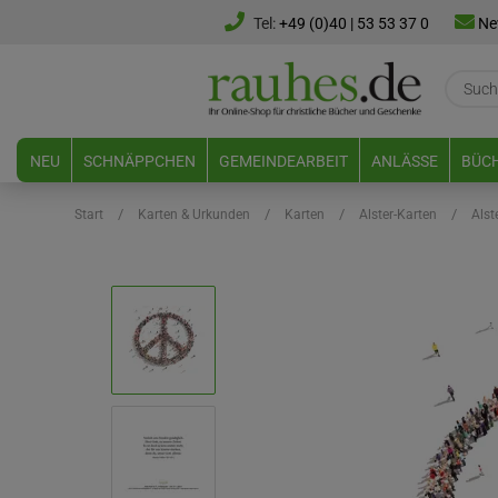
Tel:
+49 (0)40 | 53 53 37 0
Ne
NEU
SCHNÄPPCHEN
GEMEINDEARBEIT
ANLÄSSE
BÜCH
/
/
/
/
Start
Karten & Urkunden
Karten
Alster-Karten
Alst