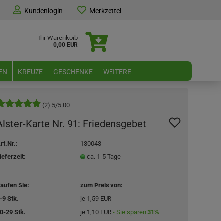
Kundenlogin
Merkzettel
Ihr Warenkorb
0,00 EUR
EN
KREUZE
GESCHENKE
WEITERE
(2) 5/5.00
Alster-Karte Nr. 91: Friedensgebet
rt.Nr.:
130043
ieferzeit:
ca. 1-5 Tage
aufen Sie:
zum Preis von:
-9 Stk.
je 1,59 EUR
0-29 Stk.
je 1,10 EUR
- Sie sparen
31%