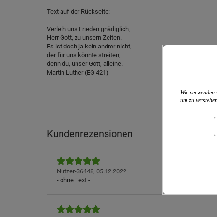
Text auf der Rückseite:
Verleih uns Frieden gnädiglich,
Herr Gott, zu unsern Zeiten.
Es ist doch ja kein andrer nicht,
der für uns könnte streiten,
denn du, unser Gott, alleine.
Martin Luther (EG 421)
Wir verwenden C
um zu verstehen
Kundenrezensionen
Nutzer-36448,
05.12.2022
- ohne Text -