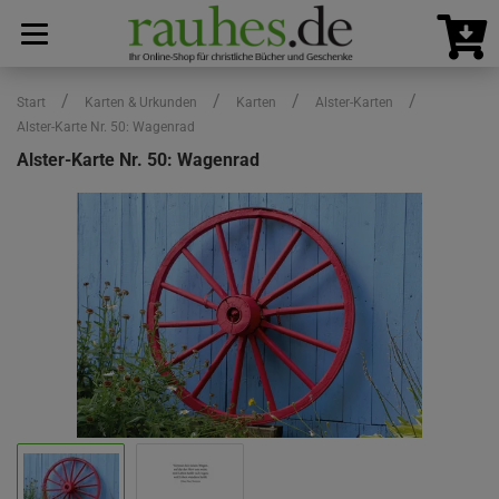
/
/
/
/
Start
Karten & Urkunden
Karten
Alster-Karten
Alster-Karte Nr. 50: Wagenrad
Alster-Karte Nr. 50: Wagenrad