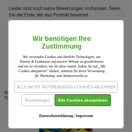
Leider sind noch keine Bewertungen vorhanden. Seien
Sie der Erste, der das Produkt bewertet.
Wir nutzen ShopVote als unabhängigen Dienstleister
für die Einholung von Bewertungen. ShopVote hat
Maßnahmen getroffen, um sicherzustellen, dass es
Wir benötigen Ihre
sich um echte Bewertungen handelt.
Mehr
Zustimmung
Informationen
Wir verwenden Cookies und ähnliche Technologien, um
Dienste & Funktionen auf unserer Website zu gewährleisten
und um zu verstehen, wie Sie diese nutzen. Indem Sie auf „Alle
IHRE MEINUNG
Cookies akzeptieren“ klicken, stimmen Sie deren Verwendung
für Marketing- und Analysezwecke zu.
ALLE NICHT NOTWENDIGEN COOKIES ABLEHNEN
Kunden, welche diesen Artikel bestellten, haben auch
folgende Artikel gekauft:
Einstellungen
Alle Cookies akzeptieren
Datenschutzerklärung
|
Impressum